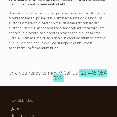
ipsum, nec sagittis sem nibh id elit.
Duis sed odio sit amet nibh vulputate cursus a sit amet mauris.
Morbi accumsan ipsum velit. Nam nec tellus a odio tincidunt
auctor a ornare odio. Sed non mauris vitae erat consequat
auctor eu in elit. Class aptent taciti sociosqu ad litora torquent
per conubia nostra, per inceptos himenaeos. Mauris in erat
justo. Nullam ac urna eu felis dapibus condimentum sit amet a
augue. Sed non neque elit. Sed ut imperdiet nisi. Proin
condimentum fermentum nunc.
Are you ready to move? Call us
23 445 054
555
UMGEBINDE
Jobs
Impressum